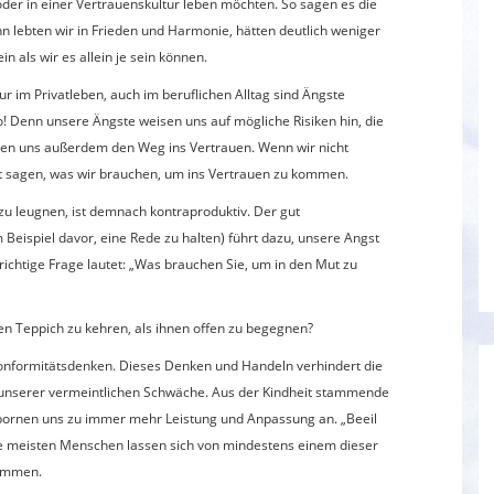
 oder in einer Vertrauenskultur leben möchten. So sagen es die
n lebten wir in Frieden und Harmonie, hätten deutlich weniger
n als wir es allein je sein können.
 im Privatleben, auch im beruflichen Alltag sind Ängste
o! Denn unsere Ängste weisen uns auf mögliche Risiken hin, die
igen uns außerdem den Weg ins Vertrauen. Wenn wir nicht
ht sagen, was wir brauchen, um ins Vertrauen zu kommen.
 leugnen, ist demnach kontraproduktiv. Der gut
Beispiel davor, eine Rede zu halten) führt dazu, unsere Angst
richtige Frage lautet: „Was brauchen Sie, um in den Mut zu
n Teppich zu kehren, als ihnen offen zu begegnen?
Konformitätsdenken. Dieses Denken und Handeln verhindert die
 unserer vermeintlichen Schwäche. Aus der Kindheit stammende
spornen uns zu immer mehr Leistung und Anpassung an. „Beeil
!“. Die meisten Menschen lassen sich von mindestens einem dieser
timmen.