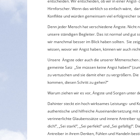
entscheiden. Wir entscheiden, ob wir in einer Angst-
Hirnforscher. Wenn das wirklich so einfach wäre, dan
Konflikte und würden gemeinsam viel erfolgreicher sei
Denn jeder Mensch hat verschiedene Ängste. Nicht nur
unsere ständigen Begleiter. Das ist normal und gut s
wir manchmal besser im Blick haben sollten. Sie ze
wissen, wovor wir Angst haben, können wir auch nic
Unsere Ängste oder auch die unserer Mitmenschen zu
gemeinte Satz „Sie müssen keine Angst haben!“ (zum 
zu vertuschen und sie damit eher zu vergrößern. Die 
kommen, diesen Schritt zu gehen?“
Warum ziehen wir es vor, Ängste und Sorgen unter de
Dahinter steckt ein hoch wirksames Leistungs- und 
authentische und hilfreiche Auseinandersetzung mit
verinnerlichte Glaubenssätze und innere Antreiber 
dich!“, „Sei stark!“, „Sei perfekt!“ und „Sei gefällig
Antreiber in ihrem Denken, Fühlen und Handeln bes